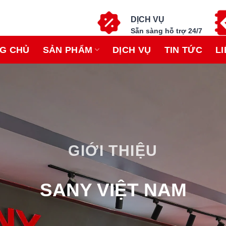
DỊCH VỤ
Sẵn sàng hỗ trợ 24/7
G CHỦ
SẢN PHẨM
DỊCH VỤ
TIN TỨC
LI
GIỚI THIỆU
SANY VIỆT NAM