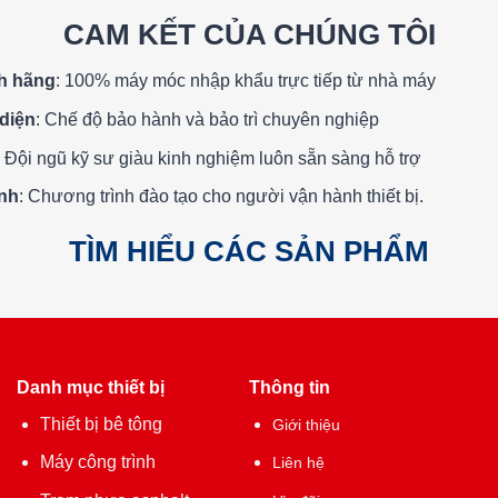
CAM KẾT CỦA CHÚNG TÔI
h hãng
: 100% máy móc nhập khẩu trực tiếp từ nhà máy
diện
: Chế độ bảo hành và bảo trì chuyên nghiệp
: Đội ngũ kỹ sư giàu kinh nghiệm luôn sẵn sàng hỗ trợ
ành
: Chương trình đào tạo cho người vận hành thiết bị.
TÌM HIỂU CÁC SẢN PHẨM
Danh mục thiết bị
Thông tin
Thiết bị bê tông
Giới thiệu
Máy công trình
Liên hệ