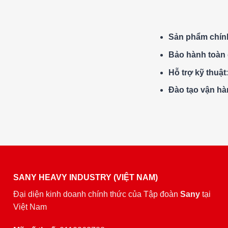
Sản phẩm chín
Bảo hành toàn 
Hỗ trợ kỹ thuật
Đào tạo vận h
SANY HEAVY INDUSTRY (VIỆT NAM)
Đại diện kinh doanh chính thức của Tập đoàn
Sany
tại
Việt Nam