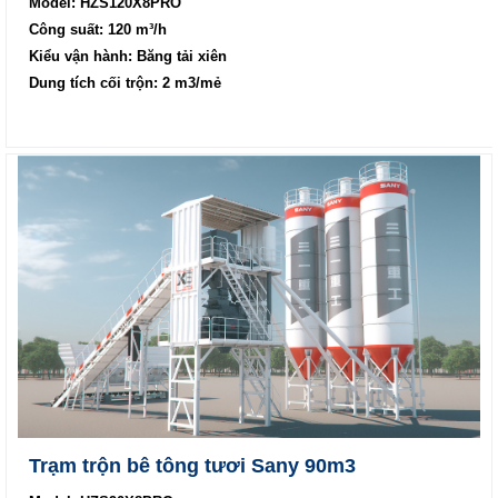
Model: HZS120X8PRO
Công suất: 120 m³/h
Kiểu vận hành: Băng tải xiên
Dung tích cối trộn: 2 m3/mẻ
Trạm trộn bê tông tươi Sany 90m3