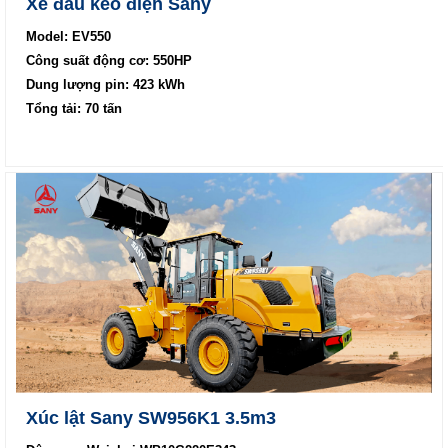
Xe đầu kéo điện Sany
Model: EV550
Công suất động cơ: 550HP
Dung lượng pin: 423 kWh
Tổng tải: 70 tấn
Xúc lật Sany SW956K1 3.5m3