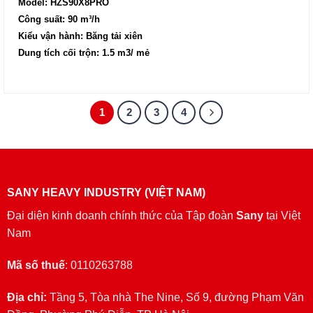
Model: HZS90X8PRO
Công suất: 90 m³/h
Kiểu vận hành: Băng tải xiên
Dung tích cối trộn: 1.5 m3/ mẻ
1
2
3
4
SANY HEAVY INDUSTRY (VIỆT NAM)
Đại diện kinh doanh chính thức của Tập đoàn
Sany
tại Việt
Nam
Mã số thuế
: 0110263788
Địa chỉ:
Tầng 5, Tòa nhà The Nine, Số 9, đường Phạm Văn