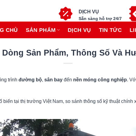
DỊCH VỤ
Sẵn sàng hỗ trợ 24/7
G CHỦ
SẢN PHẨM
DỊCH VỤ
TIN TỨC
LI
 Dòng Sản Phẩm, Thông Số Và H
ông trình
đường bộ
,
sân bay
đến
nền móng công nghiệp
. Vớ
hổ biến tại thị trường Việt Nam, so sánh thông số kỹ thuật chín