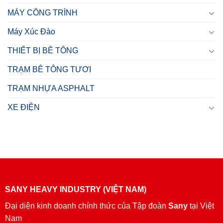
MÁY CÔNG TRÌNH
Máy Xúc Đào
THIẾT BỊ BÊ TÔNG
TRẠM BÊ TÔNG TƯƠI
TRẠM NHỰA ASPHALT
XE ĐIỆN
SANY HEAVY INDUSTRY (VIỆT NAM)
Đại diện kinh doanh chính thức của Tập đoàn
Sany
tại Việt
Nam