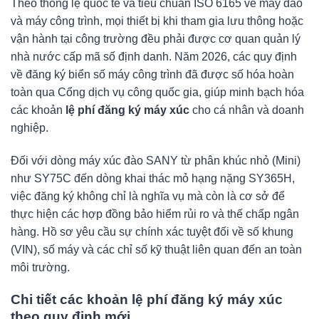
Theo thông lệ quốc tế và tiêu chuẩn ISO 6165 về máy đào
và máy công trình, mọi thiết bị khi tham gia lưu thông hoặc
vận hành tại công trường đều phải được cơ quan quản lý
nhà nước cấp mã số định danh. Năm 2026, các quy định
về đăng ký biển số máy công trình đã được số hóa hoàn
toàn qua Cổng dịch vụ công quốc gia, giúp minh bạch hóa
các khoản
lệ phí đăng ký máy xúc
cho cá nhân và doanh
nghiệp.
Đối với dòng máy xúc đào SANY từ phân khúc nhỏ (Mini)
như SY75C đến dòng khai thác mỏ hạng nặng SY365H,
việc đăng ký không chỉ là nghĩa vụ mà còn là cơ sở để
thực hiện các hợp đồng bảo hiểm rủi ro và thế chấp ngân
hàng. Hồ sơ yêu cầu sự chính xác tuyệt đối về số khung
(VIN), số máy và các chỉ số kỹ thuật liên quan đến an toàn
môi trường.
Chi tiết các khoản lệ phí đăng ký máy xúc
theo quy định mới