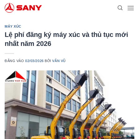
Bỏ
qua
nội
dung
MÁY XÚC
Lệ phí đăng ký máy xúc và thủ tục mới
nhất năm 2026
ĐĂNG VÀO
02/03/2026
BỞI
VĂN VŨ