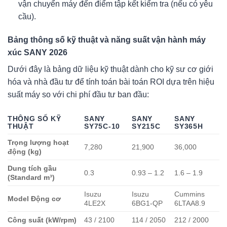
vận chuyển máy đến điểm tập kết kiểm tra (nếu có yêu
cầu).
Bảng thông số kỹ thuật và năng suất vận hành máy
xúc SANY 2026
Dưới đây là bảng dữ liệu kỹ thuật dành cho kỹ sư cơ giới
hóa và nhà đầu tư để tính toán bài toán ROI dựa trên hiệu
suất máy so với chi phí đầu tư ban đầu:
THÔNG SỐ KỸ
SANY
SANY
SANY
THUẬT
SY75C-10
SY215C
SY365H
Trọng lượng hoạt
7,280
21,900
36,000
động (kg)
Dung tích gầu
0.3
0.93 – 1.2
1.6 – 1.9
(Standard m³)
Isuzu
Isuzu
Cummins
Model Động cơ
4LE2X
6BG1-QP
6LTAA8.9
Công suất (kW/rpm)
43 / 2100
114 / 2050
212 / 2000