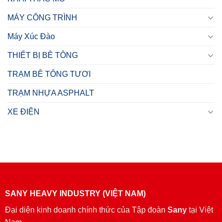
MÁY CÔNG TRÌNH
Máy Xúc Đào
THIẾT BỊ BÊ TÔNG
TRẠM BÊ TÔNG TƯƠI
TRẠM NHỰA ASPHALT
XE ĐIỆN
SANY HEAVY INDUSTRY (VIỆT NAM)
Đại diện kinh doanh chính thức của Tập đoàn
Sany
tại Việt