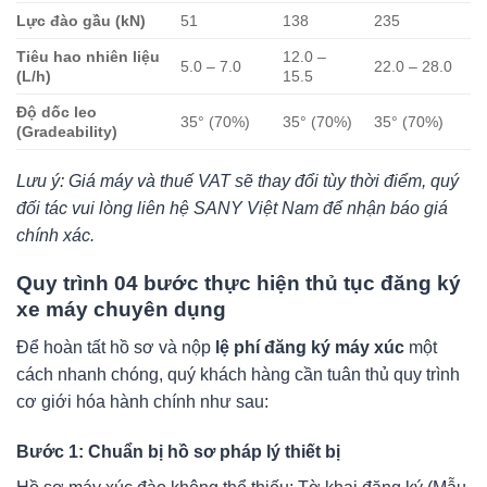
Lực đào gầu (kN)
51
138
235
Tiêu hao nhiên liệu
12.0 –
5.0 – 7.0
22.0 – 28.0
(L/h)
15.5
Độ dốc leo
35° (70%)
35° (70%)
35° (70%)
(Gradeability)
Lưu ý: Giá máy và thuế VAT sẽ thay đổi tùy thời điểm, quý
đối tác vui lòng liên hệ SANY Việt Nam để nhận báo giá
chính xác.
Quy trình 04 bước thực hiện thủ tục đăng ký
xe máy chuyên dụng
Để hoàn tất hồ sơ và nộp
lệ phí đăng ký máy xúc
một
cách nhanh chóng, quý khách hàng cần tuân thủ quy trình
cơ giới hóa hành chính như sau:
Bước 1: Chuẩn bị hồ sơ pháp lý thiết bị