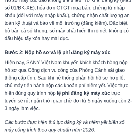
Hồ sơ máy xúc đào không thể thiếu: Tờ khai đăng ký (Mẫu
số 01/ĐK-XE), hóa đơn GTGT mua bán, chứng từ nhập
khẩu (đối với máy nhập khẩu), chứng nhận chất lượng an
toàn kỹ thuật và bảo vệ môi trường (đăng kiểm). Đặc biệt,
bộ bản cà số khung, số máy phải hiển thị rõ nét, không có
dấu hiệu tẩy xóa hay mài đục.
Bước 2: Nộp hồ sơ và lệ phí đăng ký máy xúc
Hiện nay, SANY Việt Nam khuyến khích khách hàng nộp
hồ sơ qua Cổng dịch vụ công của Phòng Cảnh sát giao
thông cấp tỉnh. Sau khi hệ thống phản hồi hồ sơ hợp lệ,
chủ máy tiến hành nộp các khoản phí niêm yết. Việc thực
hiện đúng quy trình nộp
lệ phí đăng ký máy xúc
trực
tuyến sẽ rút ngắn thời gian chờ đợi từ 5 ngày xuống còn 2-
3 ngày làm việc.
Các bước thực hiện thủ tục đăng ký và niêm yết biển số
máy công trình theo quy chuẩn năm 2026.