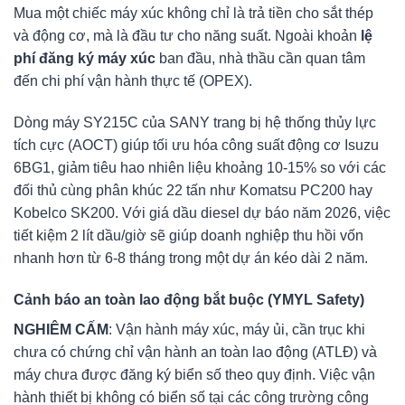
Mua một chiếc máy xúc không chỉ là trả tiền cho sắt thép
và động cơ, mà là đầu tư cho năng suất. Ngoài khoản
lệ
phí đăng ký máy xúc
ban đầu, nhà thầu cần quan tâm
đến chi phí vận hành thực tế (OPEX).
Dòng máy SY215C của SANY trang bị hệ thống thủy lực
tích cực (AOCT) giúp tối ưu hóa công suất động cơ Isuzu
6BG1, giảm tiêu hao nhiên liệu khoảng 10-15% so với các
đối thủ cùng phân khúc 22 tấn như Komatsu PC200 hay
Kobelco SK200. Với giá dầu diesel dự báo năm 2026, việc
tiết kiệm 2 lít dầu/giờ sẽ giúp doanh nghiệp thu hồi vốn
nhanh hơn từ 6-8 tháng trong một dự án kéo dài 2 năm.
Cảnh báo an toàn lao động bắt buộc (YMYL Safety)
NGHIÊM CẤM
: Vận hành máy xúc, máy ủi, cần trục khi
chưa có chứng chỉ vận hành an toàn lao động (ATLĐ) và
máy chưa được đăng ký biển số theo quy định. Việc vận
hành thiết bị không có biển số tại các công trường công