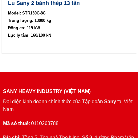
Lu Sany 2 bánh thép 13 tấn
Model: STR130C-8C
Trọng lượng: 13000 kg
Động cơ: 119 kW
Lực ly tâm: 160/100 kN
SANY HEAVY INDUSTRY (VIỆT NAM)
Đại diện kinh doanh chính thức của Tập đoàn
Sany
tại Việt
Nam
Mã số thuế
: 0110263788
Địa chỉ:
Tầng 5, Tòa nhà The Nine, Số 9, đường Phạm Văn