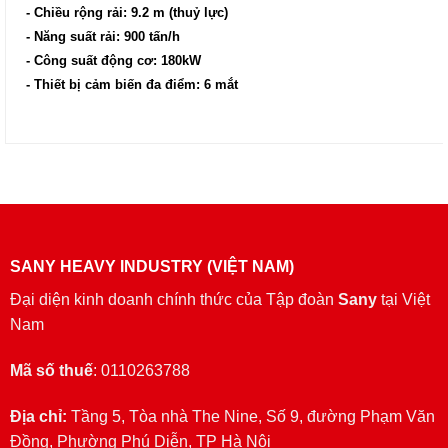
- Chiều rộng rải: 9.2 m (thuỷ lực)
- Năng suất rải: 900 tấn/h
- Công suất động cơ: 180kW
- Thiết bị cảm biến đa điểm: 6 mắt
SANY HEAVY INDUSTRY (VIỆT NAM)
Đại diện kinh doanh chính thức của Tập đoàn
Sany
tại Việt
Nam
Mã số thuế
: 0110263788
Địa chỉ:
Tầng 5, Tòa nhà The Nine, Số 9, đường Phạm Văn
Đồng, Phường Phú Diễn, TP Hà Nội